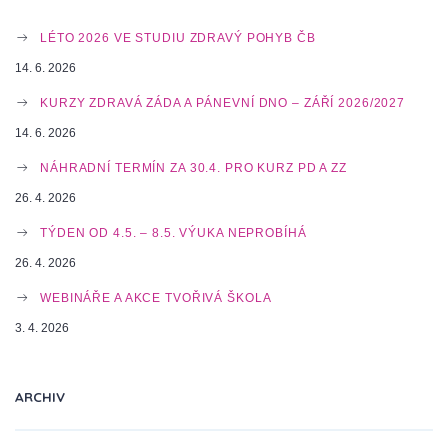
T
LÉTO 2026 VE STUDIU ZDRAVÝ POHYB ČB
14. 6. 2026
N
KURZY ZDRAVÁ ZÁDA A PÁNEVNÍ DNO – ZÁŘÍ 2026/2027
14. 6. 2026
A
NÁHRADNÍ TERMÍN ZA 30.4. PRO KURZ PD A ZZ
26. 4. 2026
V
TÝDEN OD 4.5. – 8.5. VÝUKA NEPROBÍHÁ
26. 4. 2026
WEBINÁŘE A AKCE TVOŘIVÁ ŠKOLA
I
3. 4. 2026
G
ARCHIV