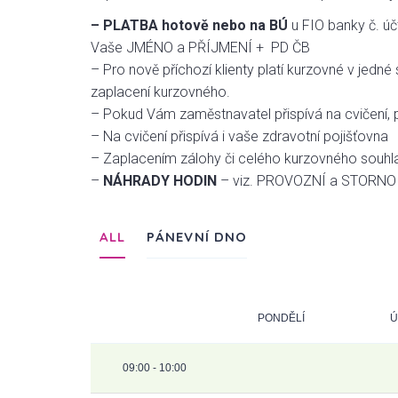
– PLATBA
hotově nebo na BÚ
u FIO banky č. ú
Vaše JMÉNO a PŘÍJMENÍ + PD ČB
– Pro nově příchozí klienty platí kurzovné v jedné 
zaplacení kurzovného.
– Pokud Vám zaměstnavatel přispívá na cvičení, po
– Na cvičení přispívá i vaše zdravotní pojišťovna
– Zaplacením zálohy či celého kurzovného so
–
NÁHRADY HODIN
– viz. PROVOZNÍ a STORNO 
ALL
PÁNEVNÍ DNO
PONDĚLÍ
Ú
09:00 - 10:00