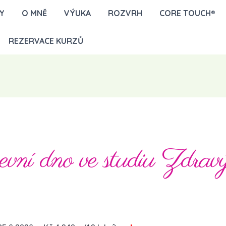
Y
O MNĚ
VÝUKA
ROZVRH
CORE TOUCH®
REZERVACE KURZŮ
ní dno ve studiu Zdra