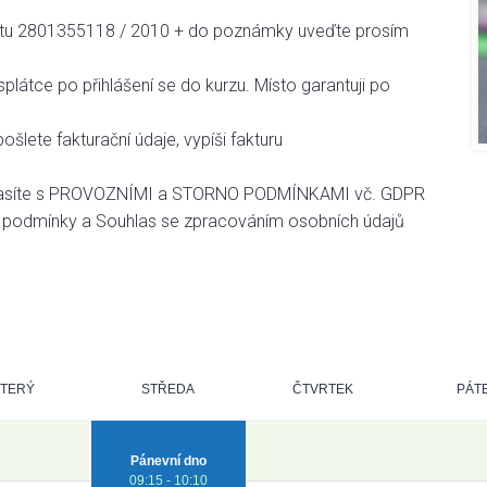
čtu 2801355118 / 2010 + do poznámky uveďte prosím
splátce po přihlášení se do kurzu. Místo garantuji po
šlete fakturační údaje, vypíši fakturu
uhlasíte s PROVOZNÍMI a STORNO PODMÍNKAMI vč. GDPR
podmínky a Souhlas se zpracováním osobních údajů
TERÝ
STŘEDA
ČTVRTEK
PÁT
Pánevní dno
09:15 - 10:10