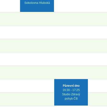
Sokolovna Hluboká
Pánevní dno
16:30 - 17:25
Studio Zdravý
pohyb ČB