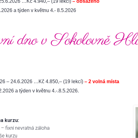
25.6.2026 …Kč 4.940,– (19 lekcí)
– obsazeno
2.2026 a týden v květnu 4.- 8.5.2026
í dno v Sokolovně Hlu
26 – 24.6.2026 …Kč 4.850,– (19 lekcí)
– 2 volná místa
2.2026 a týden v květnu 4.-.8.5.2026.
na kurzu:
– fixní nevratná záloha
še kurzu