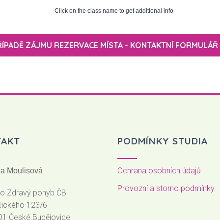
Click on the class name to get additional info
ŘÍPADĚ ZÁJMU REZERVACE MÍSTA - KONTAKTNÍ FORMULÁŘ
TAKT
PODMÍNKY STUDIA
Ochrana osobních údajů
tka Moulisová
Provozní a storno podmínky
io Zdravý pohyb ČB
čického 123/6
01 České Budějovice