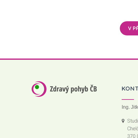
V P
KON
Ing. Ji
Stud
Chel
370 