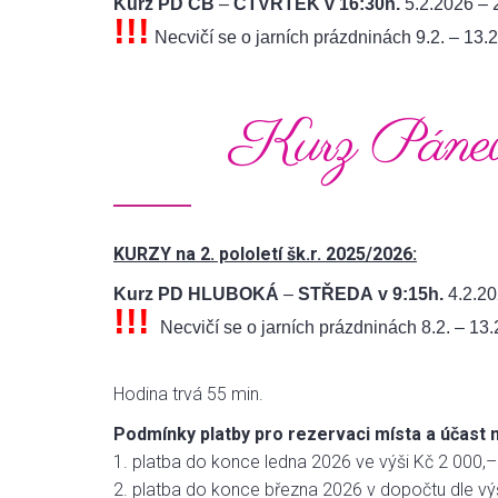
Kurz PD ČB
–
ČTVRTEK v 16:30h.
5.2.2026 – 
!!!
Necvičí se o jarních prázdninách 9.2. – 13.
Kurz Pánevn
KURZY na 2. pololetí šk.r. 2025/2026:
Kurz PD HLUBOKÁ
–
STŘEDA v 9:15h.
4.2.20
!!!
Necvičí se o jarních prázdninách 8.2. – 13.
Hodina trvá 55 min.
Podmínky platby pro rezervaci místa a účast 
1. platba do konce ledna 2026 ve výši Kč 2 000,– 
2. platba do konce března 2026 v dopočtu dle vý