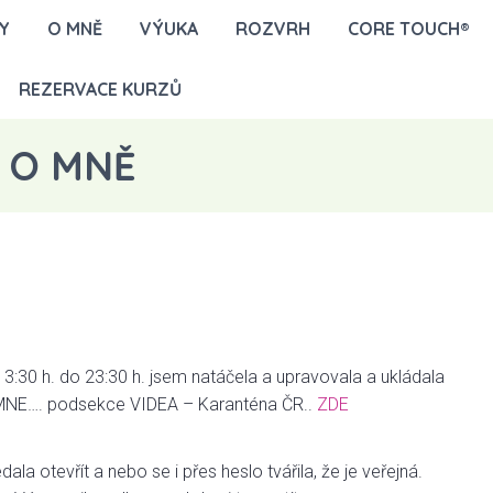
Y
O MNĚ
VÝUKA
ROZVRH
CORE TOUCH®
REZERVACE KURZŮ
ci O MNĚ
 13:30 h. do 23:30 h. jsem natáčela a upravovala a ukládala
 O MNE…. podsekce VIDEA – Karanténa ČR..
ZDE
a otevřít a nebo se i přes heslo tvářila, že je veřejná.