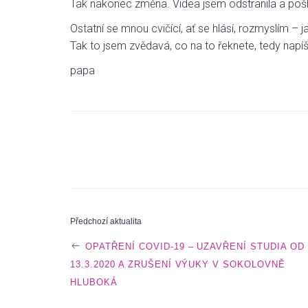
Tak nakonec změna. Videa jsem odstranila a pošl
Ostatní se mnou cvičící, ať se hlásí, rozmyslím –
Tak to jsem zvědavá, co na to řeknete, tedy napí
papa
P
Předchozí aktualita
OPATŘENÍ COVID-19 – UZAVŘENÍ STUDIA OD
O
13.3.2020 A ZRUŠENÍ VÝUKY V SOKOLOVNĚ
HLUBOKÁ