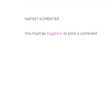
S
NAPSAT KOMENTÁŘ
T
You must be
logged in
to post a comment.
N
A
V
I