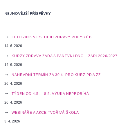
N
NEJNOVĚJŠÍ PŘÍSPĚVKY
A
LÉTO 2026 VE STUDIU ZDRAVÝ POHYB ČB
V
14. 6. 2026
KURZY ZDRAVÁ ZÁDA A PÁNEVNÍ DNO – ZÁŘÍ 2026/2027
14. 6. 2026
I
NÁHRADNÍ TERMÍN ZA 30.4. PRO KURZ PD A ZZ
26. 4. 2026
G
TÝDEN OD 4.5. – 8.5. VÝUKA NEPROBÍHÁ
26. 4. 2026
A
WEBINÁŘE A AKCE TVOŘIVÁ ŠKOLA
3. 4. 2026