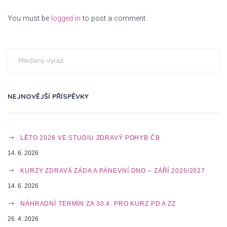
T
You must be
logged in
to post a comment.
N
A
NEJNOVĚJŠÍ PŘÍSPĚVKY
V
LÉTO 2026 VE STUDIU ZDRAVÝ POHYB ČB
I
14. 6. 2026
KURZY ZDRAVÁ ZÁDA A PÁNEVNÍ DNO – ZÁŘÍ 2026/2027
G
14. 6. 2026
NÁHRADNÍ TERMÍN ZA 30.4. PRO KURZ PD A ZZ
26. 4. 2026