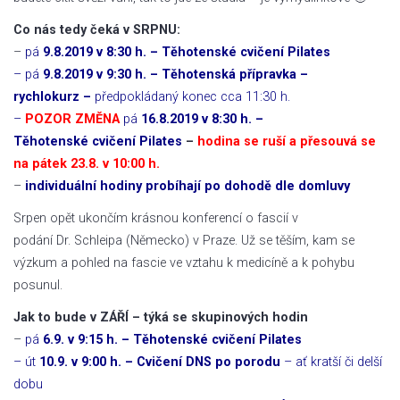
Co nás tedy čeká v SRPNU:
–
pá
9.8.2019 v 8:30 h. – Těhotenské cvičení Pilates
– pá
9.8.2019 v 9:30 h. – Těhotenská přípravka –
rychlokurz –
předpokládaný konec cca 11:30 h.
–
POZOR ZMĚNA
pá
16.8.2019 v 8:30 h. –
Těhotenské cvičení Pilates
–
hodina se ruší a přesouvá se
na pátek 23.8. v 10:00 h.
–
individuální hodiny probíhají po dohodě dle domluvy
Srpen opět ukončím krásnou konferencí o fascií v
podání Dr. Schleipa (Německo) v Praze. Už se těším, kam se
výzkum a pohled na fascie ve vztahu k medicíně a k pohybu
posunul.
Jak to bude v ZÁŘÍ – týká se skupinových hodin
–
pá
6.9. v 9:15 h. – Těhotenské cvičení Pilates
– út
10.9. v 9:00 h. – Cvičení DNS po porodu
– ať kratší či delší
dobu