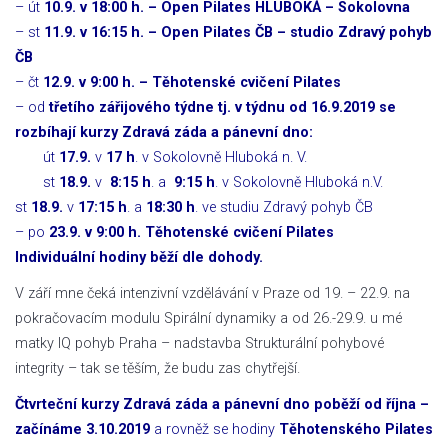
– út
10.9. v 18:00 h. – Open Pilates HLUBOKÁ – Sokolovna
– st
11.9. v 16:15 h. – Open Pilates ČB – studio Zdravý pohyb
ČB
– čt
12.9. v 9:00 h. – Těhotenské cvičení Pilates
– od
třetího zářijového týdne tj. v týdnu od 16.9.2019 se
rozbíhají kurzy Zdravá záda a pánevní
dno:
út
17.9.
v
17 h
. v Sokolovně Hluboká n. V.
st
18.9.
v
8:15 h
. a
9:15 h
. v Sokolovně Hluboká n.V.
st
18.9.
v
17:15 h
. a
18:30 h
. ve studiu Zdravý pohyb ČB
– po
23.9. v 9:00 h. Těhotenské cvičení Pilates
Individuální hodiny běží dle dohody.
V září mne čeká intenzivní vzdělávání v Praze od 19. – 22.9. na
pokračovacím modulu Spirální dynamiky a od 26.-29.9. u mé
matky IQ pohyb Praha – nadstavba Strukturální pohybové
integrity – tak se těším, že budu zas chytřejší.
Čtvrteční kurzy Zdravá záda a pánevní dno poběží od října –
začínáme 3.10.2019
a rovněž se hodiny
Těhotenského Pilates