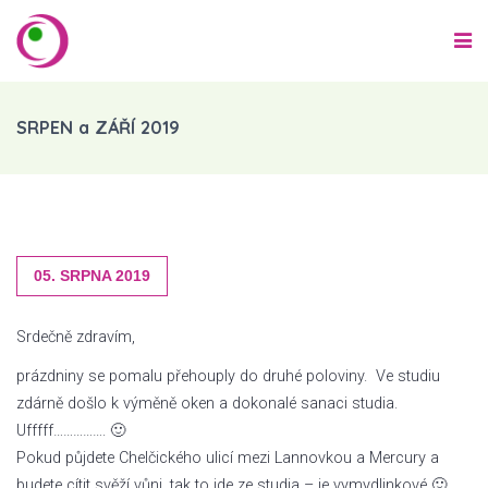
SRPEN a ZÁŘÍ 2019
05. SRPNA 2019
Srdečně zdravím,
prázdniny se pomalu přehouply do druhé poloviny. Ve studiu
zdárně došlo k výměně oken a dokonalé sanaci studia.
Ufffff……………. 🙂
Pokud půjdete Chelčického ulicí mezi Lannovkou a Mercury a
budete cítit svěží vůni, tak to jde ze studia – je vymydlinkové 🙂