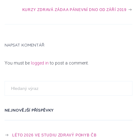
O
KURZY ZDRAVÁ ZÁDA A PÁNEVNÍ DNO OD ZÁŘÍ 2019
S
NAPSAT KOMENTÁŘ
T
You must be
logged in
to post a comment.
N
A
NEJNOVĚJŠÍ PŘÍSPĚVKY
V
LÉTO 2026 VE STUDIU ZDRAVÝ POHYB ČB