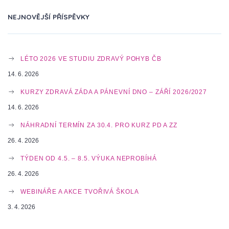
N
NEJNOVĚJŠÍ PŘÍSPĚVKY
A
LÉTO 2026 VE STUDIU ZDRAVÝ POHYB ČB
V
14. 6. 2026
KURZY ZDRAVÁ ZÁDA A PÁNEVNÍ DNO – ZÁŘÍ 2026/2027
14. 6. 2026
I
NÁHRADNÍ TERMÍN ZA 30.4. PRO KURZ PD A ZZ
26. 4. 2026
G
TÝDEN OD 4.5. – 8.5. VÝUKA NEPROBÍHÁ
26. 4. 2026
A
WEBINÁŘE A AKCE TVOŘIVÁ ŠKOLA
3. 4. 2026