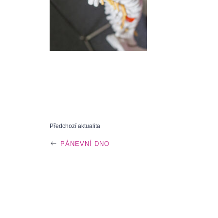
P
Předchozí aktualita
PÁNEVNÍ DNO
O
S