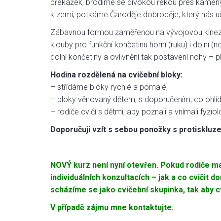
překážek, brodíme se divokou řekou přes kameny a
k zemi, potkáme Čaroděje dobroděje, který nás učí
Zábavnou formou zaměřenou na vývojovou kineziolo
klouby pro funkční končetinu horní (ruku) i dolní (
dolní končetiny a ovlivnění tak postavení nohy – p
Hodina rozdělená na cvičební bloky:
– střídáme bloky rychlé a pomalé,
– bloky věnovaný dětem, s doporučením, co ohlída
– rodiče cvičí s dětmi, aby poznali a vnímali fyziol
Doporučuji vzít s sebou ponožky s protiskluz
NOVÝ kurz není nyní otevřen. Pokud rodiče ma
individuálních konzultacích – jak a co cvičit 
scházíme se jako cvičební skupinka, tak aby c
V případě zájmu mne kontaktujte.