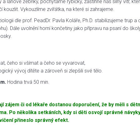
 lanové žebříky, pochytáme rybičky, zastihne nás silný vítr, kt
 kouzlit. Vykouzlíme zvířátka, na které si zahrajeme.
gii dle prof. PeadDr. Pavla Koláře, Ph.D. stabilizujeme trup a
nohu). Dále uvolnění horní končetiny jako přípravu na psaní do ško
losky.
t, čeho si všímat a čeho se vyvarovat,
ogický vývoj dítěte a zároveň si zlepšili své tělo.
em.
Hodina trvá 50 min.
jí zájem či od lékaře dostanou doporučení, že by měli s dě
doma. Po několika setkáních, kdy si děti osvojí správné návyk
vičení přineslo správný efekt.