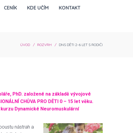
CENÍK
KDE UČÍM
KONTAKT
ÚVOD
ROZVRH
DNS DĚTI 2-6 LET S RODIČI
oláře, PhD. založené na základě vývojové
ESIONÁLNÍ CHŮVA PRO DĚTI 0 – 15 let věku.
z kurzu Dynamické Neuromuskulární
poustu nástrah a