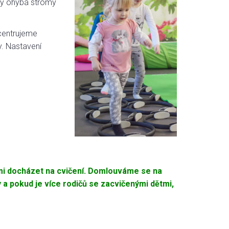
erý ohýbá stromy
 centrujeme
ly. Nastavení
tmi docházet na cvičení. Domlouváme se na
y a pokud je více rodičů se zacvičenými dětmi,