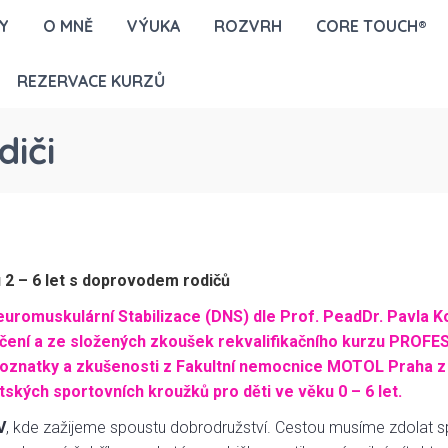
Y
O MNĚ
VÝUKA
ROZVRH
CORE TOUCH®
REZERVACE KURZŮ
diči
 2 – 6 let s doprovodem rodičů
uromuskulární Stabilizace (DNS) dle Prof. PeadDr. Pavla K
cvičení a ze složených zkoušek rekvalifikačního kurzu PROF
poznatky a zkušenosti z Fakultní nemocnice MOTOL Praha 
ětských sportovních kroužků pro děti ve věku 0 – 6 let.
V
, kde zažijeme spoustu dobrodružství. Cestou musíme
zdolat s