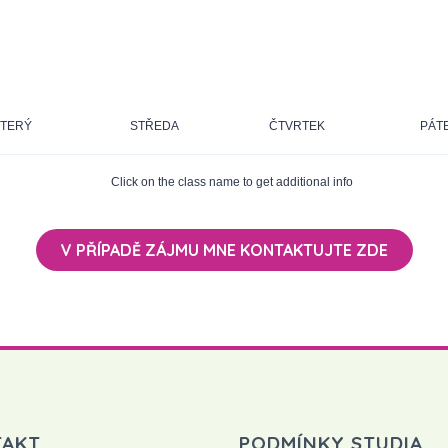
TERÝ
STŘEDA
ČTVRTEK
PÁT
Click on the class name to get additional info
V PŘÍPADĚ ZÁJMU MNE KONTAKTUJTE ZDE
TAKT
PODMÍNKY STUDIA