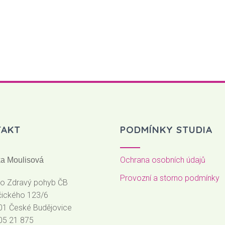
TAKT
PODMÍNKY STUDIA
Ochrana osobních údajů
tka Moulisová
Provozní a storno podmínky
io Zdravý pohyb ČB
čického 123/6
01 České Budějovice
705 21 875