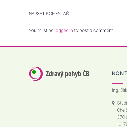
NAPSAT KOMENTÁŘ
You must be
logged in
to post a comment.
KON
Ing. Ji
Stud
Chel
370 
IČ: 